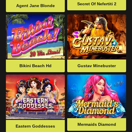
Secret Of Nefertiti 2
Agent Jane Blonde
Bikini Beach Hd
Gustav Minebuster
Mermaids Diamond
Eastern Goddesses