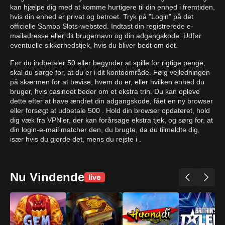
kan hjælpe dig med at komme hurtigere til din enhed i fremtiden,
hvis din enhed er privat og betroet. Tryk på "Login" på det
officielle Samba Slots-websted. Indtast din registrerede e-
mailadresse eller dit brugernavn og din adgangskode. Udfør
eventuelle sikkerhedstjek, hvis du bliver bedt om det.
Før du indbetaler 50 eller begynder at spille for rigtige penge,
skal du sørge for, at du er i dit kontoområde. Følg vejledningen
på skærmen for at bevise, hvem du er, eller hvilken enhed du
bruger, hvis casinoet beder om et ekstra trin. Du kan opleve
dette efter at have ændret din adgangskode, fået en ny browser
eller forsøgt at udbetale 500 . Hold din browser opdateret, hold
dig væk fra VPN'er, der kan forårsage ekstra tjek, og sørg for, at
din login-e-mail matcher den, du brugte, da du tilmeldte dig,
især hvis du gjorde det, mens du rejste i .
Nu Vindende