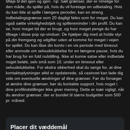
tilføje til det igen og igen. Tip: Sæt grænser, der er rimelige for
den måde, du spiller på, hvis du vil foretage en udbetaling. Hvis
du kan lide at spille i længere perioder, kan en streng
indbetalingsgrænse som 20 dagligt føles som for meget. Du kan
også sætte virkelighedstjek og spillereminder i din profil. Du kan
se, hvor meget tid der er brugt, og hvor meget penge du har
tilbage i disse pop op-vinduer. De hjælper dig med at holde styr
på din fremgang og udgifter uden at komme for meget i vejen
for spillet. Du kan låse din konto i en vis periode med timeout
eller anmode om selvudelukkelse for en længere pause, hvis du
har brug for en fuld nulstilling. Ikke at kunne satse eller indbetale
noget beløb, selv små som 10, under en timeout eller
selvudelukkelse. For ekstra sikkerhed skal du sørge for, at dine
kontaktoplysninger altid er opdaterede, så casinoet kan lade dig
vide om eventuelle ændringer af dine grænser. Før du forsøger
at ændre dine grænser, bør du kontakte support, hvis noget i
dine profilindstillinger ikke giver mening. Dette er især vigtigt, når
du ændrer grænser, der er bundet til større budgetter som 500
pr. måned.
Placer dit væddemål