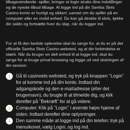
tilbagevendende -spiller, bringer et login straks dine indstillinger
og de nyeste tilbud tilbage. At logge ind på din Samba Slots
Casino-konto er hurtigt og sikkert, uanset om du spiller på en
computer eller en mobil enhed. Du kan gå direkte til slots, tjekke
din saldo og fortsætte hvor du slap, når du logger ind.
For at få den bedste oplevelse skal du sørge for, at du er på det
officielle Samba Slots Casino-websted, og at din forbindelse er
stærk. Når du bruger en delt enhed til at logge ind, skal du
sørge for at bruge privat browsing og logge ud ved slutningen af
din session.
Gå til casinoets websted, og tryk på knappen "Login"
for at komme ind på din konto. Indtast din
adgangskode og den e-mailadresse (eller det
brugernavn), du brugte til at tilmelde dig, og klik
derefter på "Bekræft" for at gå videre.
Computer: Klik på "Login" i øverste højre hjørne af
siden. Indtast derefter dine oplysninger.
Den samme måde at logge ind på din telefon: tryk på
menuikonet, vælg Login, og log ind.