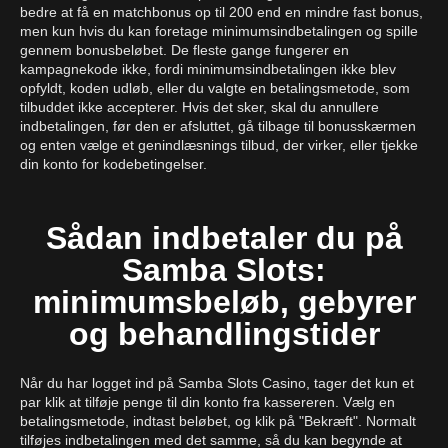
bedre at få en matchbonus op til 200 end en mindre fast bonus,
men kun hvis du kan foretage minimumsindbetalingen og spille
gennem bonusbeløbet. De fleste gange fungerer en
kampagnekode ikke, fordi minimumsindbetalingen ikke blev
opfyldt, koden udløb, eller du valgte en betalingsmetode, som
tilbuddet ikke accepterer. Hvis det sker, skal du annullere
indbetalingen, før den er afsluttet, gå tilbage til bonusskærmen
og enten vælge et genindlæsnings tilbud, der virker, eller tjekke
din konto for kodebetingelser.
Sådan indbetaler du på
Samba Slots:
minimumsbeløb, gebyrer
og behandlingstider
Når du har logget ind på Samba Slots Casino, tager det kun et
par klik at tilføje penge til din konto fra kassereren. Vælg en
betalingsmetode, indtast beløbet, og klik på "Bekræft". Normalt
tilføjes indbetalingen med det samme, så du kan begynde at