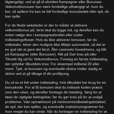
tilgængeligt, ved at gå til afsnittet Kampagner eller Bonusser.
Velkomstbonusser kan være forskellige afhængigt af, hvor du
bor, så spillere fra kan se lidt forskellige bonusbeløb eller spil, de
kan spille.
For de fleste websteder er der to måder at aktivere
velkomstbonus på: først skal du logge ind, og derefter kan du
enten vælge den i kampagneafsnittet eller under
indbetalingsflowet. Hvis du ikke aktiverer bonusen, før du
indbetaler, bliver den muligvis ikke tilføjet automatisk, så det er
en god idé at gøre det først. Åbn casinoets hovedmenu, og klik
på Kampagner (eller Bonusser). Klik på Gør krav på eller
Tilmeld dig ud for Velkomstbonus. Foretag en første indbetaling,
der opfylder tilbuddets krav. For eksempel indbetal 20 eller
mere. Tjek, at bonusen og eventuelle ekstra midler stadig er
aktive ved at gå tilbage til din profilpung.
Du vil se et felt under indbetaling, hvis tilbuddet har brug for en
bonuskode. For at få bonusen skal du indtaste koden præcis
som den vises, og derefter foretage din betaling. Sørg for at
læse de vigtigste betingelser, før du gør krav på for at undgå
problemer. Vær opmærksom på minimumsindbetalingsbeløbet,
de spil, der kan spilles, og eventuelle maksimumsgrænser for,
hvor meget du kan vinde. Når du foretager en indbetaling for at