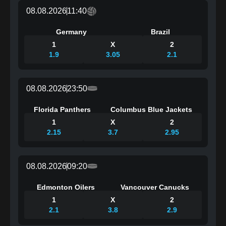
08.08.2026
11:40
Germany
Brazil
1
X
2
1.9
3.05
2.1
08.08.2026
23:50
Florida Panthers
Columbus Blue Jackets
1
X
2
2.15
3.7
2.95
08.08.2026
09:20
Edmonton Oilers
Vancouver Canucks
1
X
2
2.1
3.8
2.9