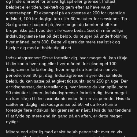
og finde området for ansvarligt spil eller grænser. Indtast
beløbet eller tiden, bekræft og gem efter at have valgt
grænsetypen. Et eksempel på en grænse er 200 for ugentlige
indskud, 100 for daglige tab eller 60 minutter for sessioner. Tip:
Sæt grænser baseret på, hvor meget du komfortabelt kan
bruge, ikke på, hvad der ville være bedst. Sæt din månedlige
indskudsgrænse tæt på det beløb, du bruger på underholdning
hver måned, som 300. Dette vil gøre det mere realistisk og
hjælpe dig med at holde dig til det.
Indskudsgrænser: Disse fortæller dig, hvor meget du kan tilføje
til din konto hver dag eller hver måned, for eksempel 100.
Tabgrænser fortæller dig, hvor meget du kan tabe i en vis
periode, som 80 pr. dag. Indsatsgrænser styrer det samlede
beløb, du kan satse på et givet tidspunkt, som 250 pr. uge. Der
er tidsgrænser, der fortæller dig, hvor længe du kan spille, som
90 minutter i timen. Indskudsgrænser fortæller dig, hvor meget
du kan tilføje til din casinokonto inden for en vis periode. Hvis du
sætter en daglig indskudsgrænse på 50, vil du ikke kunne
foretage flere indskud, før grænsen er nået. Hvis du har tendens
til at fylde op mere end én gang på en aften, er dette meget
nyttigt.
Mindre end eller lig med et vist beløb penge tabt over en vis