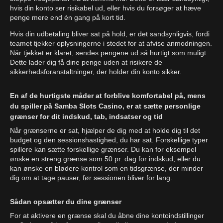
hvis din konto ser risikabel ud, eller hvis du forsøger at hæve
penge mere end én gang på kort tid.
Hvis din udbetaling bliver sat på hold, er det sandsynligvis, fordi
teamet tjekker oplysningerne i stedet for at afvise anmodningen.
Når tjekket er klaret, sendes pengene ud så hurtigt som muligt.
Dette lader dig få dine penge uden at risikere de
sikkerhedsforanstaltninger, der holder din konto sikker.
En af de hurtigste måder at forblive komfortabel på, mens
du spiller på Samba Slots Casino, er at sætte personlige
grænser for dit indskud, tab, indsatser og tid
Når grænserne er sat, hjælper de dig med at holde dig til det
budget og den sessionshastighed, du har sat. Forskellige typer
spillere kan sætte forskellige grænser. Du kan for eksempel
ønske en streng grænse som 50 pr. dag for indskud, eller du
kan ønske en blødere kontrol som en tidsgrænse, der minder
dig om at tage pauser, før sessionen bliver for lang.
Sådan opsætter du dine grænser
For at aktivere en grænse skal du åbne dine kontoindstillinger