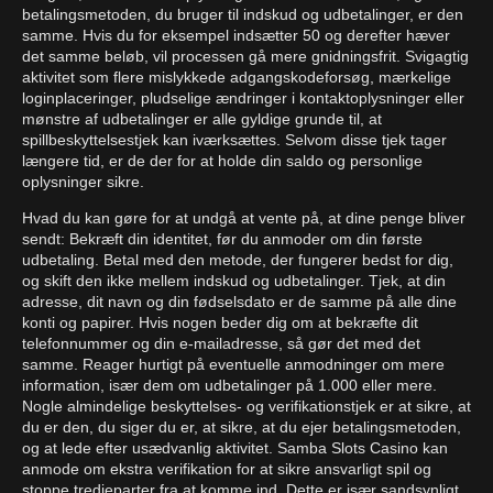
betalingsmetoden, du bruger til indskud og udbetalinger, er den
samme. Hvis du for eksempel indsætter 50 og derefter hæver
det samme beløb, vil processen gå mere gnidningsfrit. Svigagtig
aktivitet som flere mislykkede adgangskodeforsøg, mærkelige
loginplaceringer, pludselige ændringer i kontaktoplysninger eller
mønstre af udbetalinger er alle gyldige grunde til, at
spillbeskyttelsestjek kan iværksættes. Selvom disse tjek tager
længere tid, er de der for at holde din saldo og personlige
oplysninger sikre.
Hvad du kan gøre for at undgå at vente på, at dine penge bliver
sendt: Bekræft din identitet, før du anmoder om din første
udbetaling. Betal med den metode, der fungerer bedst for dig,
og skift den ikke mellem indskud og udbetalinger. Tjek, at din
adresse, dit navn og din fødselsdato er de samme på alle dine
konti og papirer. Hvis nogen beder dig om at bekræfte dit
telefonnummer og din e-mailadresse, så gør det med det
samme. Reager hurtigt på eventuelle anmodninger om mere
information, især dem om udbetalinger på 1.000 eller mere.
Nogle almindelige beskyttelses- og verifikationstjek er at sikre, at
du er den, du siger du er, at sikre, at du ejer betalingsmetoden,
og at lede efter usædvanlig aktivitet. Samba Slots Casino kan
anmode om ekstra verifikation for at sikre ansvarligt spil og
stoppe tredjeparter fra at komme ind. Dette er især sandsynligt,