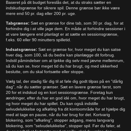
Baseret på dit budget foreslås det, at du straks sætter en
indskudsgrænse for sikrere spil. Denne grænse bør ikke være
mere end 50 pr. dag eller 200 pr. uge.
Tabgrænse:
Sæt en grænse for dine tab, som 30 pr. dag, for at
forhindre dig i at ville jage dem. En måde at forhindre sessioner i
at vare længere end planlagt er at sætte en sessionsgrænse,
f.eks. 60 eller 90 minutters spilletid.
Indsatsgrænse:
Sæt en grænse for, hvor meget du kan satse
hver dag, som 100, så du bedre kan planlægge dit forbrug.
Indstil påmindelser om at tjekke dig selv med jævne mellemrum,
så du kan se, hvor meget tid du har brugt, og med sikkerhed
beslutte, om du skal fortsætte eller stoppe.
Vælg tal, der stadig får dig til at føle dig godt tilpas på en "dårlig
dag", når du sætter grænser. Sæt en lavere grænse først, som
20 for et indskud og en kort sessionsgrænse. Foretag kun
ændringer, efter du har en god idé om, hvor meget du har brugt,
og hvor meget du har spillet. Du kan også indstille
selvudelukkelse og afkøling fra dit kontoområde for at hjælpe dig
med at tage en pause, når du har brug for det. Kortvarig
blokering, som "afkøling", stopper adgang, mens langvarig
blokering, som "selvudelukkelse", stopper spil. Før du føler, at