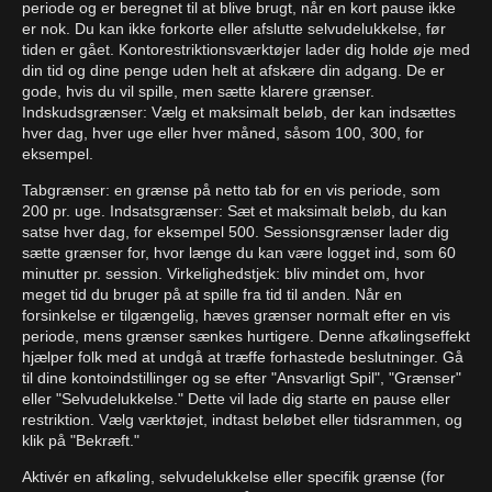
periode og er beregnet til at blive brugt, når en kort pause ikke
er nok. Du kan ikke forkorte eller afslutte selvudelukkelse, før
tiden er gået. Kontorestriktionsværktøjer lader dig holde øje med
din tid og dine penge uden helt at afskære din adgang. De er
gode, hvis du vil spille, men sætte klarere grænser.
Indskudsgrænser: Vælg et maksimalt beløb, der kan indsættes
hver dag, hver uge eller hver måned, såsom 100, 300, for
eksempel.
Tabgrænser: en grænse på netto tab for en vis periode, som
200 pr. uge. Indsatsgrænser: Sæt et maksimalt beløb, du kan
satse hver dag, for eksempel 500. Sessionsgrænser lader dig
sætte grænser for, hvor længe du kan være logget ind, som 60
minutter pr. session. Virkelighedstjek: bliv mindet om, hvor
meget tid du bruger på at spille fra tid til anden. Når en
forsinkelse er tilgængelig, hæves grænser normalt efter en vis
periode, mens grænser sænkes hurtigere. Denne afkølingseffekt
hjælper folk med at undgå at træffe forhastede beslutninger. Gå
til dine kontoindstillinger og se efter "Ansvarligt Spil", "Grænser"
eller "Selvudelukkelse." Dette vil lade dig starte en pause eller
restriktion. Vælg værktøjet, indtast beløbet eller tidsrammen, og
klik på "Bekræft."
Aktivér en afkøling, selvudelukkelse eller specifik grænse (for