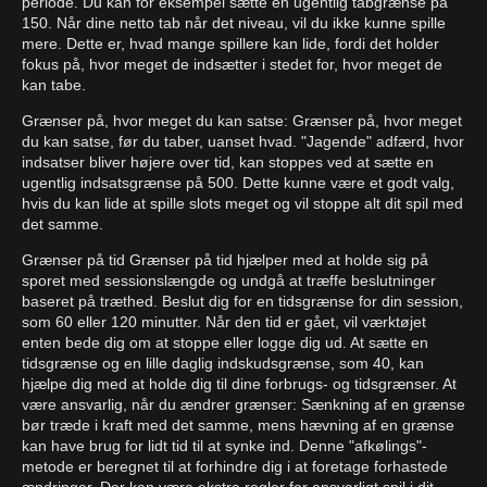
periode. Du kan for eksempel sætte en ugentlig tabgrænse på
150. Når dine netto tab når det niveau, vil du ikke kunne spille
mere. Dette er, hvad mange spillere kan lide, fordi det holder
fokus på, hvor meget de indsætter i stedet for, hvor meget de
kan tabe.
Grænser på, hvor meget du kan satse: Grænser på, hvor meget
du kan satse, før du taber, uanset hvad. "Jagende" adfærd, hvor
indsatser bliver højere over tid, kan stoppes ved at sætte en
ugentlig indsatsgrænse på 500. Dette kunne være et godt valg,
hvis du kan lide at spille slots meget og vil stoppe alt dit spil med
det samme.
Grænser på tid Grænser på tid hjælper med at holde sig på
sporet med sessionslængde og undgå at træffe beslutninger
baseret på træthed. Beslut dig for en tidsgrænse for din session,
som 60 eller 120 minutter. Når den tid er gået, vil værktøjet
enten bede dig om at stoppe eller logge dig ud. At sætte en
tidsgrænse og en lille daglig indskudsgrænse, som 40, kan
hjælpe dig med at holde dig til dine forbrugs- og tidsgrænser. At
være ansvarlig, når du ændrer grænser: Sænkning af en grænse
bør træde i kraft med det samme, mens hævning af en grænse
kan have brug for lidt tid til at synke ind. Denne "afkølings"-
metode er beregnet til at forhindre dig i at foretage forhastede
ændringer. Der kan være ekstra regler for ansvarligt spil i dit