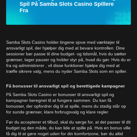
Spil På Samba Slots Casino Spillere
Fra
Samba Slots Casino holder tingene sjove med værktøjer til
ansvarligt spil, der hjælper dig med at bevare kontrollen. Dine
sessioner bør passe til dine budget- og tidsmål, hvis du sætter
grænser, tager pauser og holder styr på, hvad du gør. Hvis du er
fra og administrerer , vil disse funktioner hjælpe dig med at
træffe sikrere valg, mens du nyder Samba Slots som en spiller.
Få bonusser til ansvarligt spil og berettigede kampagner
På Samba Slots Casino er bonusser til ansvarligt spil og
kampagner beregnet til at fungere sammen. Du kan få
bonusser, der opfordrer dig til at spille, mens du stadig står op
for sunde grænser, klare forbrugsvalg og klare regler.
Før du accepterer et tilbud, skal du sørge for, at det passer til dit
budget og den måde, du kan lide at spille på. Hvis en bonus ville
få dig til at gøre noget uden for din komfortzone, bør du altid