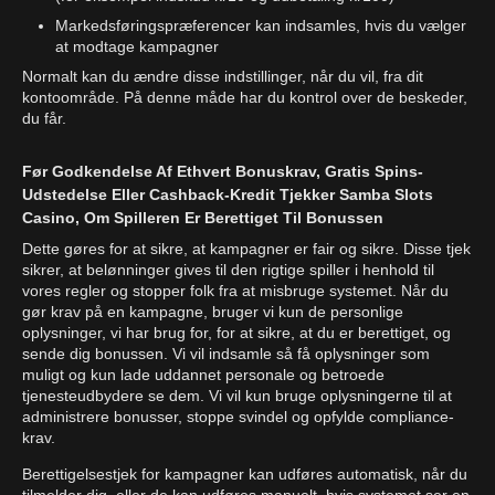
Markedsføringspræferencer kan indsamles, hvis du vælger
at modtage kampagner
Normalt kan du ændre disse indstillinger, når du vil, fra dit
kontoområde. På denne måde har du kontrol over de beskeder,
du får.
Før Godkendelse Af Ethvert Bonuskrav, Gratis Spins-
Udstedelse Eller Cashback-Kredit Tjekker Samba Slots
Casino, Om Spilleren Er Berettiget Til Bonussen
Dette gøres for at sikre, at kampagner er fair og sikre. Disse tjek
sikrer, at belønninger gives til den rigtige spiller i henhold til
vores regler og stopper folk fra at misbruge systemet. Når du
gør krav på en kampagne, bruger vi kun de personlige
oplysninger, vi har brug for, for at sikre, at du er berettiget, og
sende dig bonussen. Vi vil indsamle så få oplysninger som
muligt og kun lade uddannet personale og betroede
tjenesteudbydere se dem. Vi vil kun bruge oplysningerne til at
administrere bonusser, stoppe svindel og opfylde compliance-
krav.
Berettigelsestjek for kampagner kan udføres automatisk, når du
tilmelder dig, eller de kan udføres manuelt, hvis systemet ser en