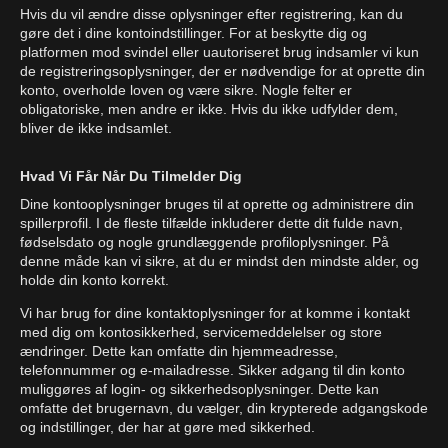
Hvis du vil ændre disse oplysninger efter registrering, kan du
gøre det i dine kontoindstillinger. For at beskytte dig og
platformen mod svindel eller uautoriseret brug indsamler vi kun
de registreringsoplysninger, der er nødvendige for at oprette din
konto, overholde loven og være sikre. Nogle felter er
obligatoriske, men andre er ikke. Hvis du ikke udfylder dem,
bliver de ikke indsamlet.
Hvad Vi Får Når Du Tilmelder Dig
Dine kontooplysninger bruges til at oprette og administrere din
spillerprofil. I de fleste tilfælde inkluderer dette dit fulde navn,
fødselsdato og nogle grundlæggende profiloplysninger. På
denne måde kan vi sikre, at du er mindst den mindste alder, og
holde din konto korrekt.
Vi har brug for dine kontaktoplysninger for at komme i kontakt
med dig om kontosikkerhed, servicemeddelelser og store
ændringer. Dette kan omfatte din hjemmeadresse,
telefonnummer og e-mailadresse. Sikker adgang til din konto
muliggøres af login- og sikkerhedsoplysninger. Dette kan
omfatte det brugernavn, du vælger, din krypterede adgangskode
og indstillinger, der har at gøre med sikkerhed.