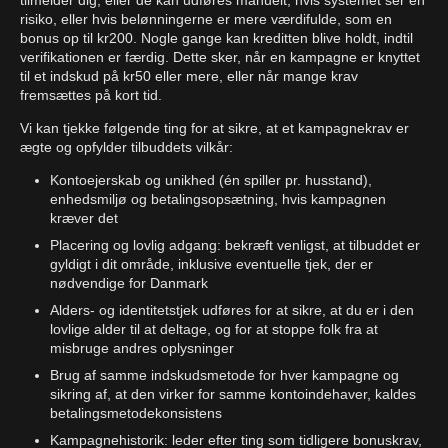
risiko, eller hvis belønningerne er mere værdifulde, som en
bonus op til kr200. Nogle gange kan kreditten blive holdt, indtil
verifikationen er færdig. Dette sker, når en kampagne er knyttet
til et indskud på kr50 eller mere, eller når mange krav
fremsættes på kort tid.
Vi kan tjekke følgende ting for at sikre, at et kampagnekrav er
ægte og opfylder tilbuddets vilkår:
Kontoejerskab og unikhed (én spiller pr. husstand),
enhedsmiljø og betalingsopsætning, hvis kampagnen
kræver det
Placering og lovlig adgang: bekræft venligst, at tilbuddet er
gyldigt i dit område, inklusive eventuelle tjek, der er
nødvendige for Danmark
Alders- og identitetstjek udføres for at sikre, at du er i den
lovlige alder til at deltage, og for at stoppe folk fra at
misbruge andres oplysninger
Brug af samme indskudsmetode for hver kampagne og
sikring af, at den virker for samme kontoindehaver, kaldes
betalingsmetodekonsistens
Kampagnehistorik: leder efter ting som tidligere bonuskrav,