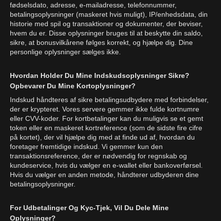
fødselsdato, adresse, e-mailadresse, telefonnummer,
betalingsoplysninger (maskeret hvis muligt), IP/enhedsdata, din
historie med spil og transaktioner og dokumenter, der beviser,
hvem du er. Disse oplysninger bruges til at beskytte din saldo,
sikre, at bonusvilkårene følges korrekt, og hjælpe dig. Dine
personlige oplysninger sælges ikke.
Hvordan Holder Du Mine Indskudsoplysninger Sikre?
Opbevarer Du Mine Kortoplysninger?
Indskud håndteres af sikre betalingsudbydere med forbindelser,
der er krypteret. Vores servere gemmer ikke fulde kortnumre
eller CVV-koder. For kortbetalinger kan du muligvis se et gemt
token eller en maskeret kortreference (som de sidste fire cifre
på kortet), der vil hjælpe dig med at finde ud af, hvordan du
foretager fremtidige indskud. Vi gemmer kun den
transaktionsreference, der er nødvendig for regnskab og
kundeservice, hvis du vælger en e-wallet eller bankoverførsel.
Hvis du vælger en anden metode, håndterer udbyderen dine
betalingsoplysninger.
For Udbetalinger Og Kyc-Tjek, Vil Du Dele Mine
Oplysninger?