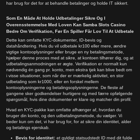
har brug for det for at behandle betalinger og holde IT sikkert.
Som En Måde At Holde Udbetalinger Sikre Og I
Overensstemmelse Med Loven Kan Samba Slots Casino
Bedre Om Verifikation, Før En Spiller Får Lov Til At Udbetale
Dette kan omfatte KYC-dokumenter, ID-bevis og
datahåndtering. Hvis du vil udbetale kr100 eller mere, ændre
vigtige kontooplysninger eller bruge en ny betalingsmetode,
hjælper denne proces med at sikre, at kontoen tilhører dig, og at
udbetalingsanmodningen er ægte. Verifikation er normalt kun
nødvendig én gang pr. konto, men ekstra tjek kan blive bedt om
i visse situationer, som når der er mærkelig aktivitet, en stor
udbetaling som kr1000, eller en forskel mellem
kontooplysningerne og betalingsoplysningerne. De fleste af
gangene sker godkendelser hurtigere og med færre opfølgende
spørgsmål, hvis dine dokumenter er klare og matcher din profil.
Hvad en KYC-pakke kan omfatte afhænger af, hvordan du
bruger din konto, og den udbetalingsmetode, du vælger. Vi
beder kun om det, vi har brug for, for at sikre din identitet, alder
og betalings ejerskab.
Bevis for identitet:
et gyldigt statsudstedt ID med dit fulde