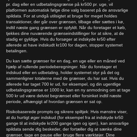
pr. dag eller en udbetalingsgrænse på kr500 pr. uge, vil
platformen automatisk følge dine valg baseret på de ansvarlige
spildata. For at undgå utilsigtet at bruge for meget holdes
transaktioner, der går over grænsen, tilbage eller sættes i kø,
indtil næste gang grænsen er opfyldt. Når du foretager et køb,
tjekkes dine nuværende grænseindstillinger for at sikre, at de
stadig er gyldige. Hvis du forsøger at indskyde kr50 efter
allerede at have indskudt kr100 for dagen, stopper systemet
betalingen.
Du kan sætte grænser for en dag, en uge eller en måned ved
hjælp af rullende periodeberegninger. Når du foretager et
indskud eller en udbetaling, holder systemet styr på det og
sammenligner totalerne med de grænser, du har sat. Hvis du
allerede har taget 700 kr ud, for eksempel, og din ugentlige
udbetalingsgrænse er 1000 kr, kan en ny anmodning om at tage
500 kr ud være delvist begrænset eller forsinket indtil næste
periode, afhængigt af hvordan grænsen er sat op.
Risikobaserede prompts og sikrere spiltjek: Hvis mønstre viser,
at du hurtigt øger indskud (for eksempel fra at indskyde kr50
gange til at indskyde kr200 gange igen og igen), kan ansvarlige
spildata sende dig beskeder, der fortæller dig at sænke dine
grænser, tage en pause eller bruge flere værktøjer. Dine