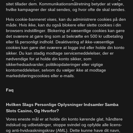
sitet tillader dem. Kommunikationsmålretning betyder at vælge,
hvilke kampagner der skal sendes, og hvor ofte de skal sendes.
Hvis cookie-banneret vises, kan du administrere cookies på den
måde. Hvis ikke, kan du også blokere eller slette cookies i din
browsers indstillinger. Blokering af væsentlige cookies kan gøre
det sværere at gøre ting som at bekræfte en 500 kr udbetaling
eller få personligt indhold. Deaktivering af ikke-væsentlige
cookies kan gøre det sværere at logge ind eller holde din konto
sikker. Du kan stadig modtage servicemeddelelser, der er
nødvendige for at holde din konto sikker, som
sikkerhedsadvarsler, politikopdateringer eller vigtige
kontomeddelelser, selvom du vælger ikke at modtage
markedsføringscookies eller e-mails.
Faq
Hvilken Slags Personlige Oplysninger Indsamler Samba
Slots Casino, Og Hvorfor?
Vores eneste mål er at holde din konto kørende glat, håndtere
indskud og udbetalinger, stoppe svindel og opfylde alle licens-
og anti-hvidvaskningskrav (AML). Dette kunne have dit navn,