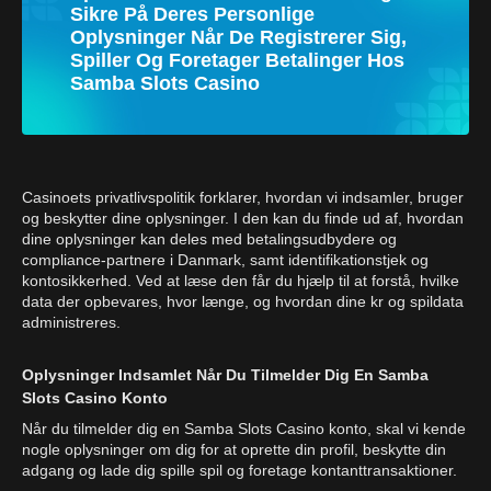
Sikre På Deres Personlige
Oplysninger Når De Registrerer Sig,
Spiller Og Foretager Betalinger Hos
Samba Slots Casino
Casinoets privatlivspolitik forklarer, hvordan vi indsamler, bruger
og beskytter dine oplysninger. I den kan du finde ud af, hvordan
dine oplysninger kan deles med betalingsudbydere og
compliance-partnere i Danmark, samt identifikationstjek og
kontosikkerhed. Ved at læse den får du hjælp til at forstå, hvilke
data der opbevares, hvor længe, og hvordan dine kr og spildata
administreres.
Oplysninger Indsamlet Når Du Tilmelder Dig En Samba
Slots Casino Konto
Når du tilmelder dig en Samba Slots Casino konto, skal vi kende
nogle oplysninger om dig for at oprette din profil, beskytte din
adgang og lade dig spille spil og foretage kontanttransaktioner.