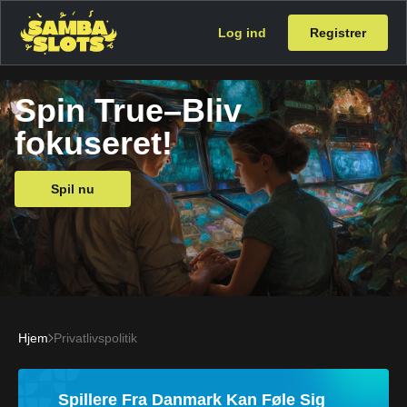
Log ind
Registrer
Spin True–Bliv
fokuseret!
Spil nu
Hjem
Privatlivspolitik
Spillere Fra Danmark Kan Føle Sig